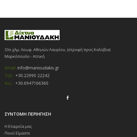
33ο χλμ. Λεωφ. Αθηνών Λαυρίου, (στροφή προς Καλύβια)
Μαρκόπουλο - Αττική
Email:
info@manioudakis.gr
Τηλ.:
+30.22990 22242
Κιν.:
+30.6947166360
ΣΥΝΤΟΜΗ ΠΕΡΙΗΓΗΣΗ
Η Εταιρεία μας
Ποιοί Είμαστε