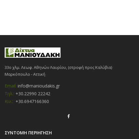
33ο χλμ. Λεωφ. Αθηνών Λαυρίου, (στροφή προς Καλύβια)
Μαρκόπουλο - Αττική
Email:
info@manioudakis.gr
Τηλ.:
+30.22990 22242
Κιν.:
+30.6947166360
ΣΥΝΤΟΜΗ ΠΕΡΙΗΓΗΣΗ