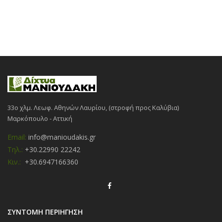
33ο χλμ. Λεωφ. Αθηνών Λαυρίου, (στροφή προς Καλύβια)
Μαρκόπουλο - Αττική
Email:
info@manioudakis.gr
Τηλ.:
+30.22990 22242
Κιν.:
+30.6947166360
ΣΥΝΤΟΜΗ ΠΕΡΙΗΓΗΣΗ